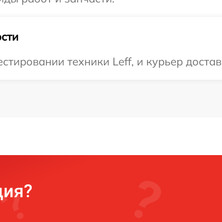
сти
тировании техники Leff, и курьер достави
ция?