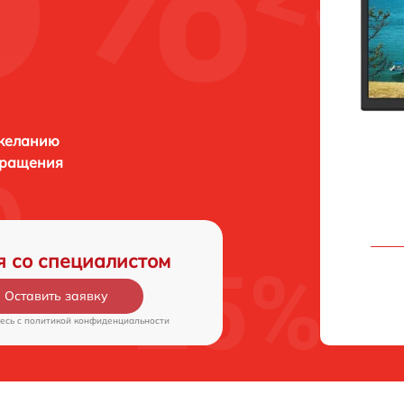
 желанию
бращения
я со специалистом
Оставить заявку
есь c
политикой конфиденциальности