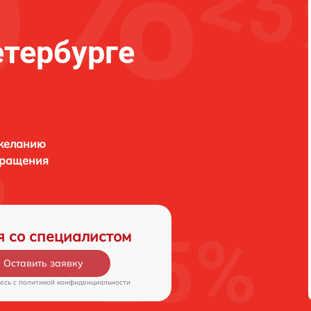
етербурге
 желанию
бращения
я со специалистом
Оставить заявку
есь c
политикой конфиденциальности